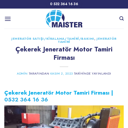
İçeriğe
0 532 364 16 36
atla
JENERATÖR SATIŞI/KIRALAMA/TAMIRI/BAKIMI
,
JENERATÖR
TAMIRI
Çekerek Jeneratör Motor Tamiri
Firması
ADMIN
TARAFINDAN
KASIM 2, 2023
TARIHINDE YAYINLANDI
Çekerek Jeneratör Motor Tamiri Firması |
0532 364 16 36